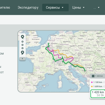
вителю
Экспедитору
Сервисы
Цены
...
Полезно
Поиск заявок
Пакеты услуг
Карта п
Автопарк
Реклама на сайте
Цены на
AI Инструменты
Способы оплаты
Новост
том
Зона надежности
Очереди
Тендеры
ы
Справк
от
Электронный
документооборот
API
Расчет стоимости