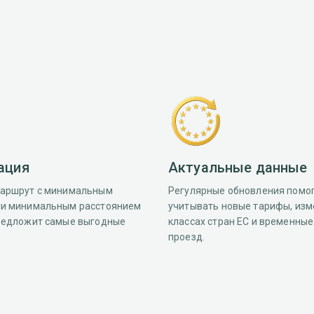
маршрутов
Расчет расстояния
Lardi Move Me
ация
Актуальные данные
маршрут с минимальным
Регулярные обновления помо
ли минимальным расстоянием
учитывать новые тарифы, изм
редложит самые выгодные
классах стран ЕС и временные
проезд.