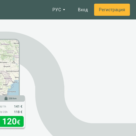
РУС
Вход
Регистрация
е
очтовых зон
 топливо
и
 на границах
а