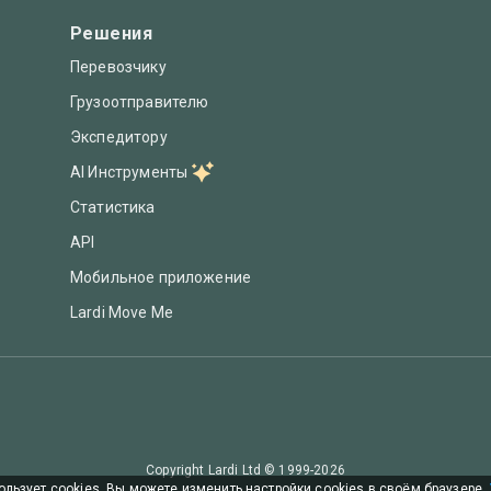
Решения
Перевозчику
Грузоотправителю
Экспедитору
AI Инструменты
Статистика
API
Мобильное приложение
Lardi Move Me
Copyright Lardi Ltd ©
1999-2026
ользует cookies. Вы можете изменить настройки cookies в своём браузере.