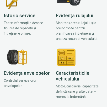
Istoric service
Evidența rulajului
Toate informațiile despre
Monitorizarea rulajului și a
tipurile de reparații și
orelor moto pentru
întreținere online.
planificarea întreținerii și
analiza resursei vehiculului.
Evidența anvelopelor
Caracteristicile
vehiculului
Controlul service-ului
anvelopelor.
Motor, caroserie, capacitate
de încărcare și alte date —
mereu la îndemână.