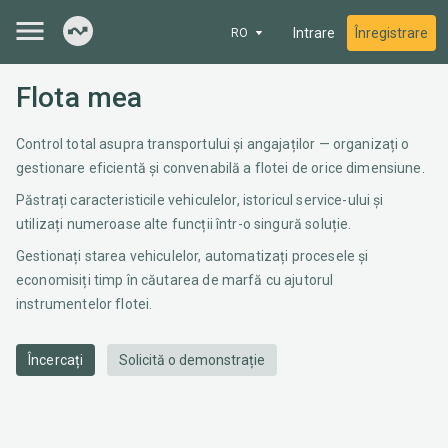
Intrare
Înregistrare
RO
Flota mea
Control total asupra transportului și angajaților — organizați o
gestionare eficientă și convenabilă a flotei de orice dimensiune.
Păstrați caracteristicile vehiculelor, istoricul service-ului și
utilizați numeroase alte funcții într-o singură soluție.
Gestionați starea vehiculelor, automatizați procesele și
economisiți timp în căutarea de marfă cu ajutorul
instrumentelor flotei.
Încercați
Solicită o demonstrație