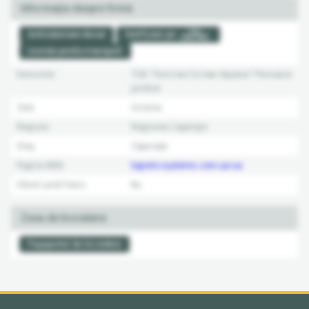
Informația despre firmă
Achiziționare dosar
Verificare pe
Licențe pentru transport
Denumire
ТОВ "Логістик Сістем Україна"
Persoană
juridică
Țară
Ucraina
Regiune
Regiunea Zaporojie
Oraș
Zaporojie
Pagina WEB:
logistic-systems.com.ua/ua
Client Lardi-Trans
Nu
Zona de încredere
Pașaportul de încredere