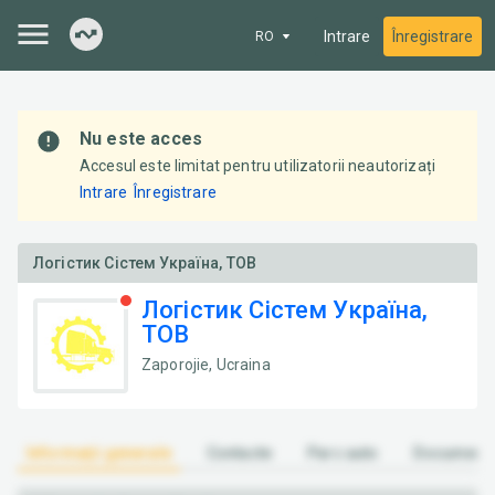
Intrare
Înregistrare
RO
Nu este acces
Accesul este limitat pentru utilizatorii neautorizați
Intrare
Înregistrare
Логістик Сістем Україна, ТОВ
Логістик Сістем Україна,
ТОВ
Zaporojie, Ucraina
Informații generale
Contacte
Parc auto
Document